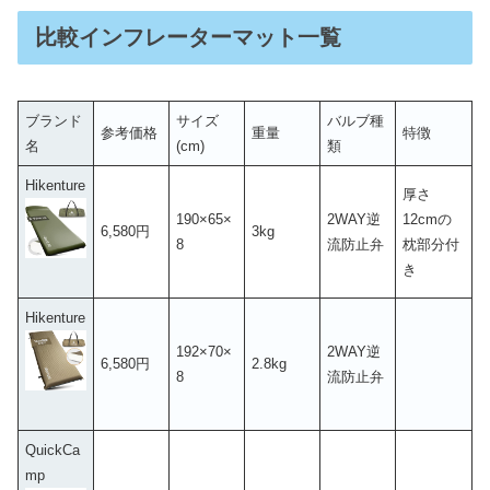
比較インフレーターマット一覧
ブランド
サイズ
バルブ種
参考価格
重量
特徴
名
(cm)
類
Hikenture
厚さ
190×65×
2WAY逆
12cmの
6,580円
3kg
8
流防止弁
枕部分付
き
Hikenture
192×70×
2WAY逆
6,580円
2.8kg
8
流防止弁
QuickCa
mp