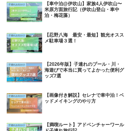
【車中泊@伊吹山】家族4人伊吹山〜
子連れお出かけ
米原方面旅行記（伊吹山登山・車中
泊・梅花藻）
【忍野八海 最安・最短】観光オスス
子連れお出かけ
メ駐車場３選！
【2026年版】子連れのプール・川・
子連れお出かけ
海遊びで本当に買ってよかった便利グ
ッズ7選
【画像付き解説】セレナで車中泊！ベ
子連れお出かけ
ッドメイキングのやり方
【満喫ルート】アドベンチャーワール
子連れお出かけ
ド子連れ旅行記