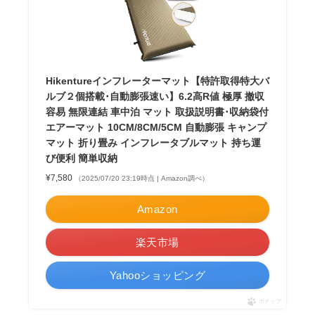
Hikentureインフレーターマット【特許取得特大バ
ルブ２個搭載･自動膨張速い】6.2高R値 極厚 撤収
容易 無限連結 車中泊 マット 取扱説明書･収納袋付
エアーマット 10CM/8CM/5CM 自動膨張 キャンプ
マット 折り畳み インフレータブルマット 持ち運
び便利 簡単収納
¥7,580
（2025/07/20 23:19時点 | Amazon調べ）
Amazon
楽天市場
Yahooショッピング
ポチップ