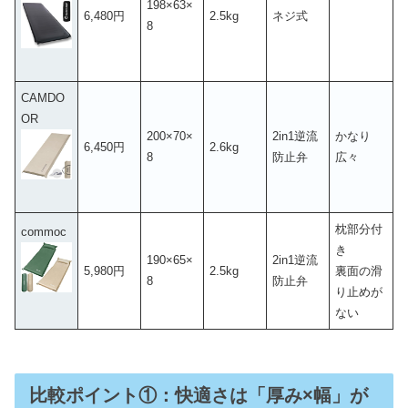
198×63×
6,480円
2.5kg
ネジ式
8
CAMDO
OR
200×70×
2in1逆流
かなり
6,450円
2.6kg
8
防止弁
広々
枕部分付
commoc
き
190×65×
2in1逆流
5,980円
2.5kg
裏面の滑
8
防止弁
り止めが
ない
比較ポイント①：快適さは「厚み×幅」が