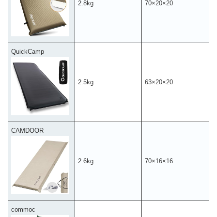
2.8kg
70×20×20
QuickCamp
2.5kg
63×20×20
CAMDOOR
2.6kg
70×16×16
commoc